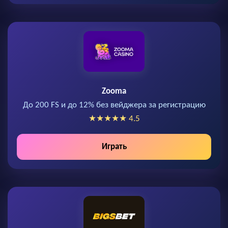
Zooma
До 200 FS и до 12% без вейджера за регистрацию
★★★★★
4.5
Играть