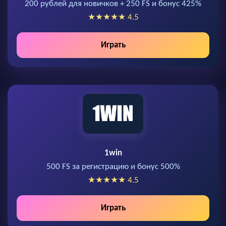
200 рублей для новичков + 250 FS и бонус 425%
★★★★★
4.5
Играть
1win
500 FS за регистрацию и бонус 500%
★★★★★
4.5
Играть