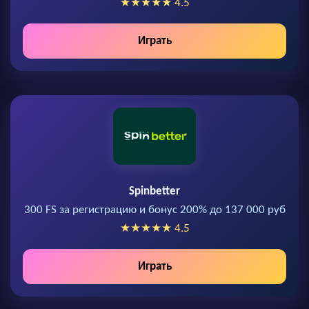
★★★★★
4.5
Играть
Spinbetter
300 FS за регистрацию и бонус 200% до 137 000 руб
★★★★★
4.5
Играть