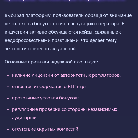
Выбирая платформу, пользователи обращают внимание
не только на бонусы, но и на репутацию оператора. В
индустрии активно обсуждаются кейсы, связанные с
недобросовестными практиками, что делает тему
честности особенно актуальной.
Основные признаки надежной площадки:
наличие лицензии от авторитетных регуляторов;
открытая информация о RTP игр;
прозрачные условия бонусов;
регулярные проверки со стороны независимых
аудиторов;
отсутствие скрытых комиссий.