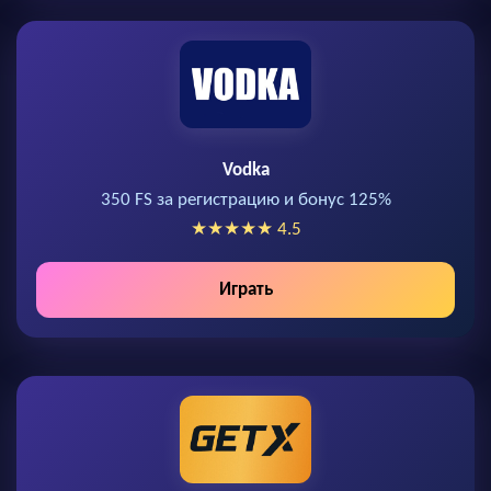
Vodka
350 FS за регистрацию и бонус 125%
★★★★★
4.5
Играть