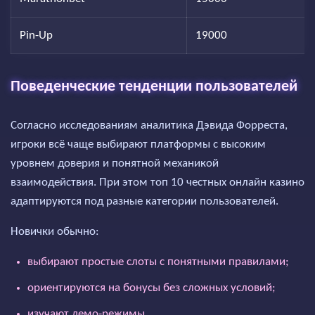
Pin-Up
19000
Поведенческие тенденции пользователей
Согласно исследованиям аналитика Дэвида Форреста,
игроки всё чаще выбирают платформы с высоким
уровнем доверия и понятной механикой
взаимодействия. При этом топ 10 честных онлайн казино
адаптируются под разные категории пользователей.
Новички обычно:
выбирают простые слоты с понятными правилами;
ориентируются на бонусы без сложных условий;
изучают демо-режимы.