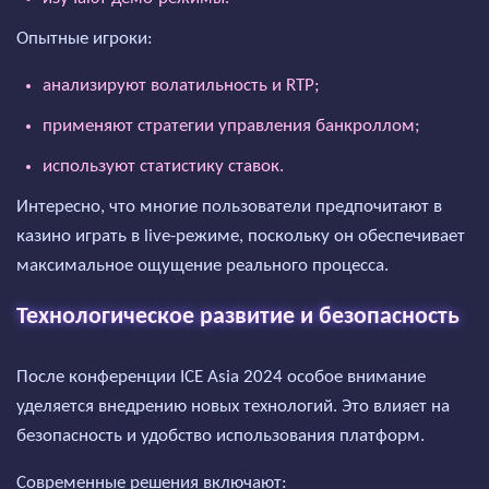
Опытные игроки:
анализируют волатильность и RTP;
применяют стратегии управления банкроллом;
используют статистику ставок.
Интересно, что многие пользователи предпочитают в
казино играть
в live-режиме, поскольку он обеспечивает
максимальное ощущение реального процесса.
Технологическое развитие и безопасность
После конференции ICE Asia 2024 особое внимание
уделяется внедрению новых технологий. Это влияет на
безопасность и удобство использования платформ.
Современные решения включают: