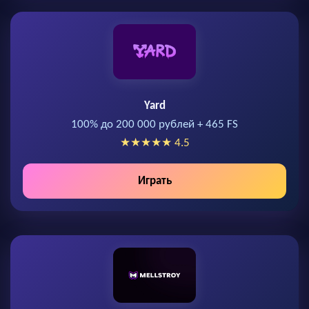
Yard
100% до 200 000 рублей + 465 FS
★★★★★
4.5
Играть